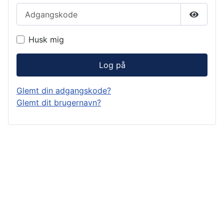
Adgangskode
Vis ad
Husk mig
Log på
Glemt din adgangskode?
Glemt dit brugernavn?