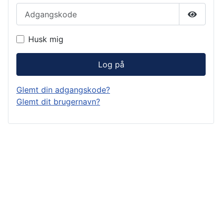
Adgangskode
Vis ad
Husk mig
Log på
Glemt din adgangskode?
Glemt dit brugernavn?